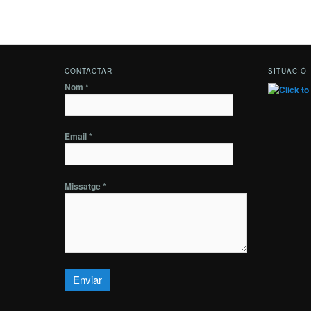
CONTACTAR
SITUACIÓ
Nom *
Email *
Missatge *