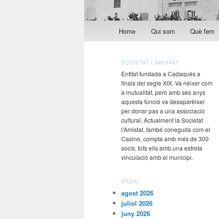
Menú principal
Home
Qui som
Què fem
Aneu al contingut principal
Aneu al contingut secundari
SOCIETAT L’AMISTAT
Entitat fundada a Cadaqués a
finals del segle XIX. Va nèixer com
a mutualitat, però amb ses anys
aquesta funció va desaparèixer
per donar pas a una associació
cultural. Actualment la Societat
l'Amistat, també coneguda com el
Casino, compta amb més de 300
socis, tots ells amb una estreta
vinculació amb el municipi.
ARXIU
agost 2026
juliol 2026
juny 2026