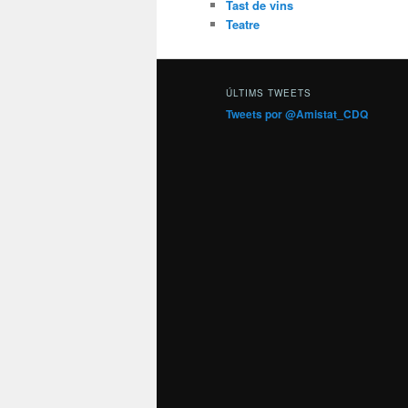
Tast de vins
Teatre
ÚLTIMS TWEETS
Tweets por @Amistat_CDQ