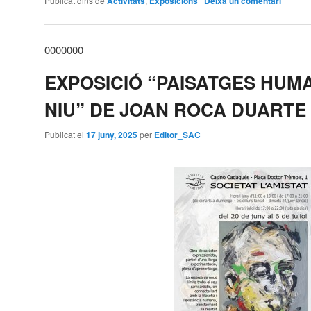
Publicat dins de
Activitats
,
Exposicions
|
Deixa un comentari
0000000
EXPOSICIÓ “PAISATGES HUMA
NIU” DE JOAN ROCA DUARTE
Publicat el
17 juny, 2025
per
Editor_SAC