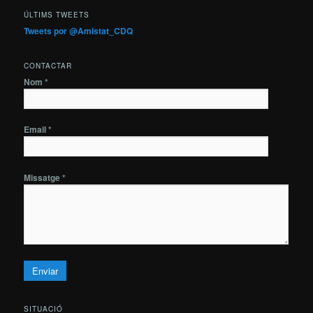
ÚLTIMS TWEETS
Tweets por @Amistat_CDQ
CONTACTAR
Nom *
Email *
Missatge *
SITUACIÓ