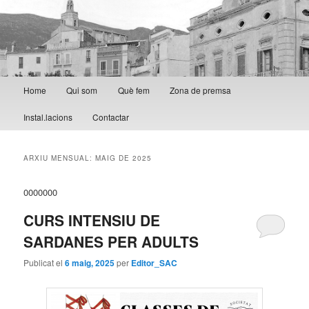
Menú principal
Home
Qui som
Què fem
Zona de premsa
Aneu al contingut principal
Aneu al contingut secundari
Instal.lacions
Contactar
ARXIU MENSUAL:
MAIG DE 2025
0000000
CURS INTENSIU DE
SARDANES PER ADULTS
Publicat el
6 maig, 2025
per
Editor_SAC