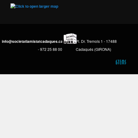
info@societatlamistatcadaques.cat
Pl. Dr. Tremols 1 - 17488
- 972 25 88 00
Cadaqués (GIRONA)