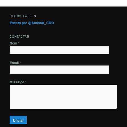
ÚLTIMS TWEETS
Tweets por @Amistat_CDQ
CONTACTAR
Nom *
Email *
Missatge *