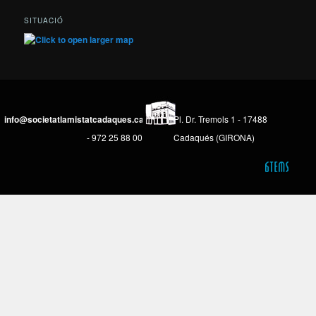
SITUACIÓ
info@societatlamistatcadaques.cat
Pl. Dr. Tremols 1 - 17488
- 972 25 88 00
Cadaqués (GIRONA)