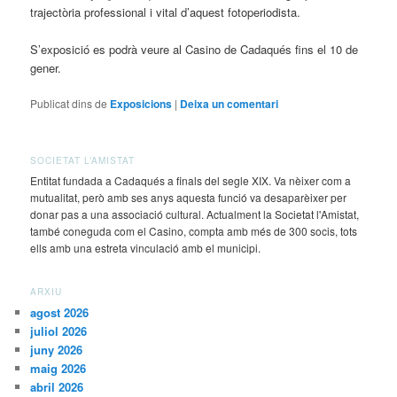
trajectòria professional i vital d’aquest fotoperiodista.
S’exposició es podrà veure al Casino de Cadaqués fins el 10 de
gener.
Publicat dins de
Exposicions
|
Deixa un comentari
SOCIETAT L’AMISTAT
Entitat fundada a Cadaqués a finals del segle XIX. Va nèixer com a
mutualitat, però amb ses anys aquesta funció va desaparèixer per
donar pas a una associació cultural. Actualment la Societat l'Amistat,
també coneguda com el Casino, compta amb més de 300 socis, tots
ells amb una estreta vinculació amb el municipi.
ARXIU
agost 2026
juliol 2026
juny 2026
maig 2026
abril 2026