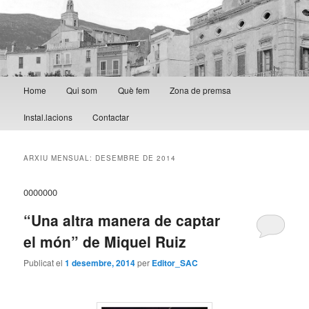
Menú principal
Home
Qui som
Què fem
Zona de premsa
Aneu al contingut principal
Aneu al contingut secundari
Instal.lacions
Contactar
ARXIU MENSUAL:
DESEMBRE DE 2014
0000000
“Una altra manera de captar
el món” de Miquel Ruiz
Publicat el
1 desembre, 2014
per
Editor_SAC