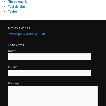
Sin categoría
Tast de vins
Teatre
ÚLTIMS TWEETS
Tweets por @Amistat_CDQ
CONTACTAR
Nom *
Email *
Missatge *