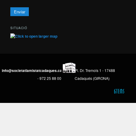
SITUACIÓ
info@societatlamistatcadaques.cat
Pl. Dr. Tremols 1 - 17488
- 972 25 88 00
Cadaqués (GIRONA)