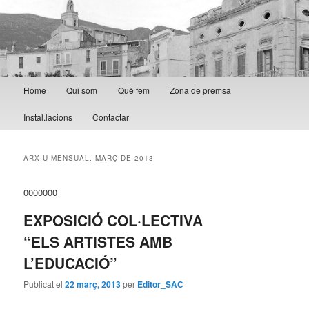
Menú principal
Home
Qui som
Què fem
Zona de premsa
Aneu al contingut principal
Aneu al contingut secundari
Instal.lacions
Contactar
ARXIU MENSUAL:
MARÇ DE 2013
0000000
EXPOSICIÓ COL·LECTIVA
“ELS ARTISTES AMB
L’EDUCACIÓ”
Publicat el
22 març, 2013
per
Editor_SAC