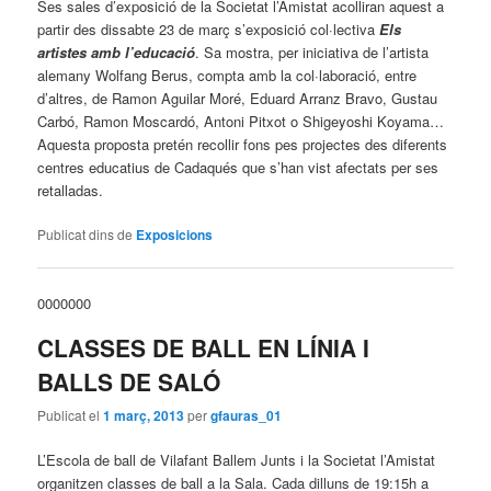
Ses sales d’exposició de la Societat l’Amistat acolliran aquest a
partir des dissabte 23 de març s’exposició col·lectiva
Els
artistes amb
l’educació
. Sa mostra, per iniciativa de l’artista
alemany Wolfang Berus, compta amb la col·laboració, entre
d’altres, de Ramon Aguilar Moré, Eduard Arranz Bravo, Gustau
Carbó, Ramon Moscardó, Antoni Pitxot o Shigeyoshi Koyama…
Aquesta proposta pretén recollir fons pes projectes des diferents
centres educatius de Cadaqués que s’han vist afectats per ses
retalladas.
Publicat dins de
Exposicions
0000000
CLASSES DE BALL EN LÍNIA I
BALLS DE SALÓ
Publicat el
1 març, 2013
per
gfauras_01
L’Escola de ball de Vilafant Ballem Junts i la Societat l’Amistat
organitzen classes de ball a la Sala. Cada dilluns de 19:15h a