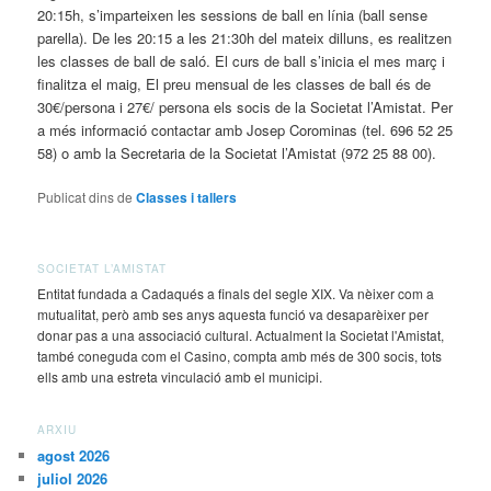
20:15h, s’imparteixen les sessions de ball en línia (ball sense
parella). De les 20:15 a les 21:30h del mateix dilluns, es realitzen
les classes de ball de saló. El curs de ball s’inicia el mes març i
finalitza el maig, El preu mensual de les classes de ball és de
30€/persona i 27€/ persona els socis de la Societat l’Amistat. Per
a més informació contactar amb Josep Corominas (tel. 696 52 25
58) o amb la Secretaria de la Societat l’Amistat (972 25 88 00).
Publicat dins de
Classes i tallers
SOCIETAT L’AMISTAT
Entitat fundada a Cadaqués a finals del segle XIX. Va nèixer com a
mutualitat, però amb ses anys aquesta funció va desaparèixer per
donar pas a una associació cultural. Actualment la Societat l'Amistat,
també coneguda com el Casino, compta amb més de 300 socis, tots
ells amb una estreta vinculació amb el municipi.
ARXIU
agost 2026
juliol 2026