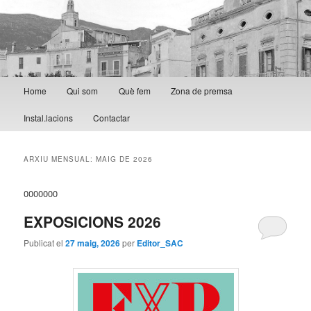
Menú principal
Home
Qui som
Què fem
Zona de premsa
Aneu al contingut principal
Aneu al contingut secundari
Instal.lacions
Contactar
ARXIU MENSUAL:
MAIG DE 2026
0000000
EXPOSICIONS 2026
Publicat el
27 maig, 2026
per
Editor_SAC