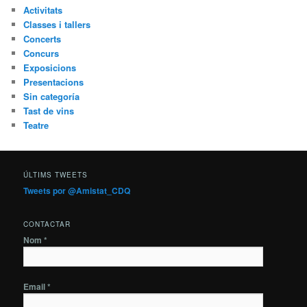
Activitats
Classes i tallers
Concerts
Concurs
Exposicions
Presentacions
Sin categoría
Tast de vins
Teatre
ÚLTIMS TWEETS
Tweets por @Amistat_CDQ
CONTACTAR
Nom *
Email *