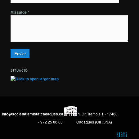
Missatge *
SITUACIÓ
info@societatlamistatcadaques.cat
Pl. Dr. Tremols 1 - 17488
- 972 25 88 00
Cadaqués (GIRONA)