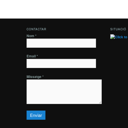
CONTACTAR
SITUACIÓ
Nom *
Email *
Missatge *