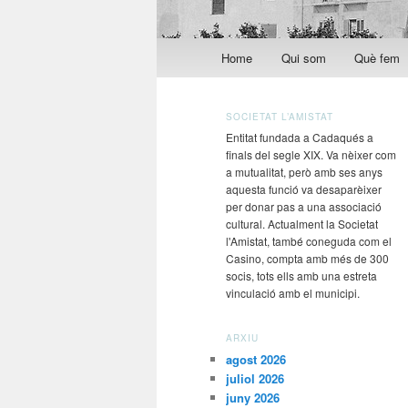
Menú principal
Home
Qui som
Què fem
Aneu al contingut principal
Aneu al contingut secundari
SOCIETAT L’AMISTAT
Entitat fundada a Cadaqués a
finals del segle XIX. Va nèixer com
a mutualitat, però amb ses anys
aquesta funció va desaparèixer
per donar pas a una associació
cultural. Actualment la Societat
l'Amistat, també coneguda com el
Casino, compta amb més de 300
socis, tots ells amb una estreta
vinculació amb el municipi.
ARXIU
agost 2026
juliol 2026
juny 2026