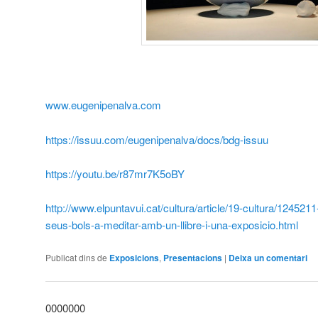
www.eugenipenalva.com
https://issuu.com/eugenipenalva/docs/bdg-issuu
https://youtu.be/r87mr7K5oBY
http://www.elpuntavui.cat/cultura/article/19-cultura/124521
seus-bols-a-meditar-amb-un-llibre-i-una-exposicio.html
Publicat dins de
Exposicions
,
Presentacions
|
Deixa un comentari
0000000