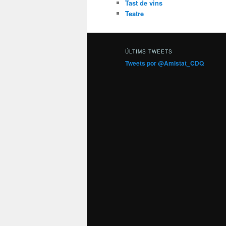
Tast de vins
Teatre
ÚLTIMS TWEETS
Tweets por @Amistat_CDQ