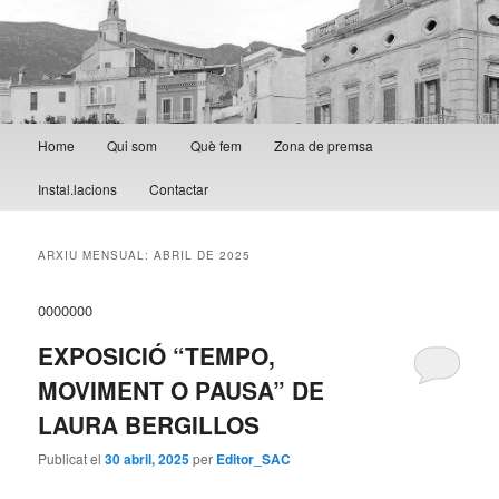
Menú principal
Home
Qui som
Què fem
Zona de premsa
Aneu al contingut principal
Aneu al contingut secundari
Instal.lacions
Contactar
ARXIU MENSUAL:
ABRIL DE 2025
0000000
EXPOSICIÓ “TEMPO,
MOVIMENT O PAUSA” DE
LAURA BERGILLOS
Publicat el
30 abril, 2025
per
Editor_SAC