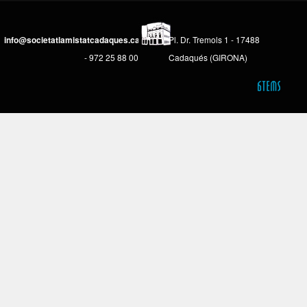
info@societatlamistatcadaques.cat
Pl. Dr. Tremols 1 - 17488
- 972 25 88 00
Cadaqués (GIRONA)