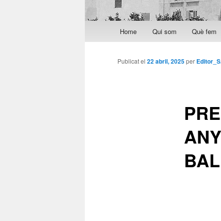
Menú principal
Home
Qui som
Què fem
Aneu al contingut principal
Aneu al contingut secundari
Publicat el
22 abril, 2025
per
Editor_
PRE
ANY
BAL