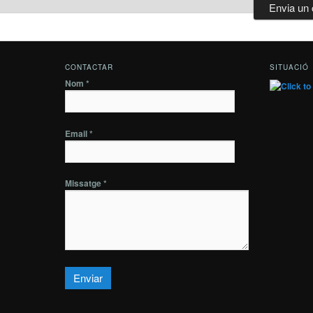
CONTACTAR
SITUACIÓ
Nom *
Email *
Missatge *