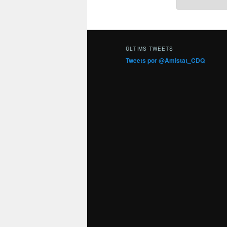
ÚLTIMS TWEETS
Tweets por @Amistat_CDQ