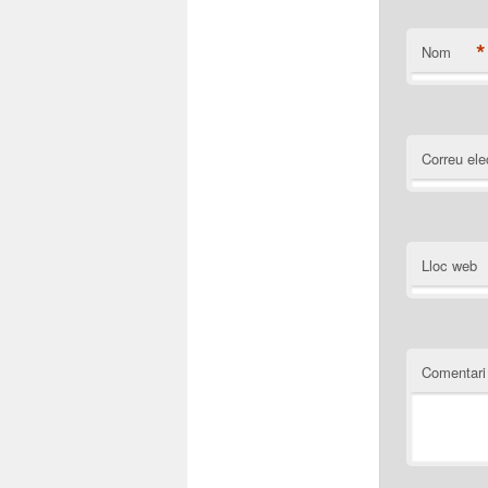
*
Nom
Correu ele
Lloc web
Comentari