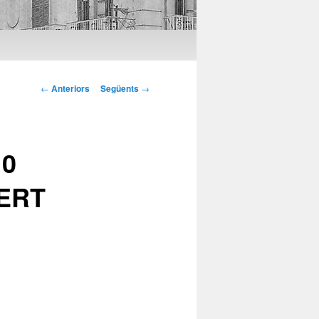
Navegació per les
←
Anteriors
Següents
→
entrades
10
BERT