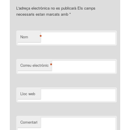
L'adreça electrònica no es publicarà Els camps
necessaris estan marcats amb
*
*
Nom
*
Correu electrònic
Lloc web
Comentari