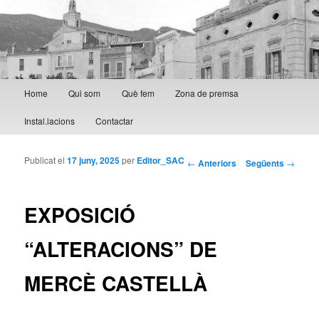
Menú principal
Home
Qui som
Què fem
Zona de premsa
Aneu al contingut principal
Aneu al contingut secundari
Instal.lacions
Contactar
Publicat el
17 juny, 2025
per
Editor_SAC
Navegació per les
←
Anteriors
Següents
→
entrades
EXPOSICIÓ
“ALTERACIONS” DE
MERCÈ CASTELLÀ