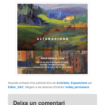
Aquesta entrada s'ha publicat dins de
Activitats
,
Exposicions
per
Editor_SAC
. Afegeix a les adreces d'interès l'
enllaç permanent
.
Deixa un comentari