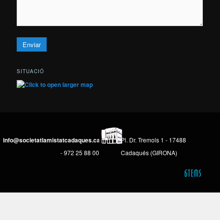
SITUACIÓ
info@societatlamistatcadaques.cat
Pl. Dr. Tremols 1 - 17488
- 972 25 88 00
Cadaqués (GIRONA)