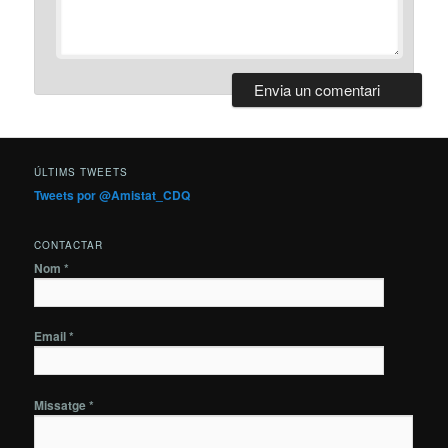
ÚLTIMS TWEETS
Tweets por @Amistat_CDQ
CONTACTAR
Nom *
Email *
Missatge *