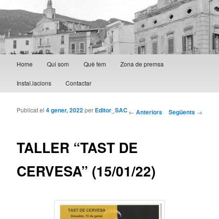
Menú principal
Home
Qui som
Què fem
Zona de premsa
Aneu al contingut principal
Aneu al contingut secundari
Instal.lacions
Contactar
Publicat el
4 gener, 2022
per
Editor_SAC
Navegació per les
←
Anteriors
Següents
→
entrades
TALLER “TAST DE
CERVESA” (15/01/22)