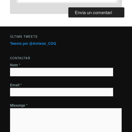
ÚLTIMS TWEETS
Tweets por @Amistat_CDQ
CONTACTAR
Nom *
Email *
Missatge *