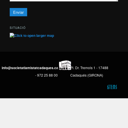
SITUACIÓ
info@societatlamistatcadaques.cat
Pl. Dr. Tremols 1 - 17488
- 972 25 88 00
Cadaqués (GIRONA)