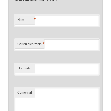
necessaris estan marcats amb
*
*
Nom
*
Correu electrònic
Lloc web
Comentari