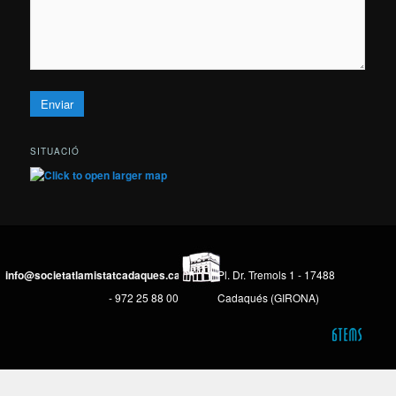
SITUACIÓ
info@societatlamistatcadaques.cat
Pl. Dr. Tremols 1 - 17488
- 972 25 88 00
Cadaqués (GIRONA)