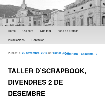
Menú principal
Home
Qui som
Què fem
Zona de premsa
Aneu al contingut principal
Aneu al contingut secundari
Instal.lacions
Contactar
Publicat el
22 novembre, 2016
per
Editor_SAC
Navegació per les
←
Anteriors
Següents
→
entrades
TALLER D’SCRAPBOOK,
DIVENDRES 2 DE
DESEMBRE