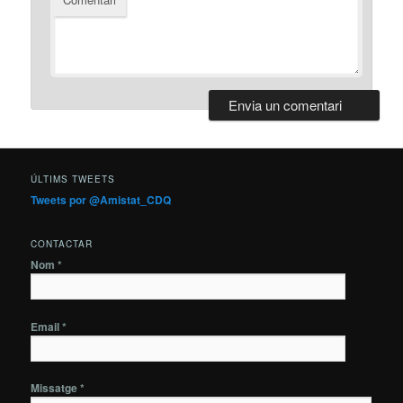
ÚLTIMS TWEETS
Tweets por @Amistat_CDQ
CONTACTAR
Nom *
Email *
Missatge *