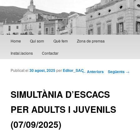
Menú principal
Home
Qui som
Què fem
Zona de premsa
Aneu al contingut principal
Aneu al contingut secundari
Instal.lacions
Contactar
Publicat el
30 agost, 2025
per
Editor_SAC
Navegació per les
←
Anteriors
Següents
→
entrades
SIMULTÀNIA D’ESCACS
PER ADULTS I JUVENILS
(07/09/2025)