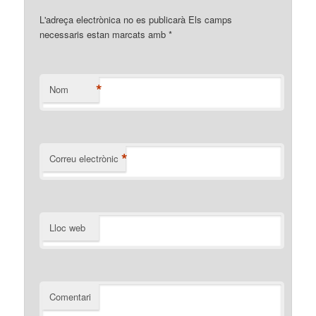
L'adreça electrònica no es publicarà Els camps
necessaris estan marcats amb
*
*
Nom
*
Correu electrònic
Lloc web
Comentari