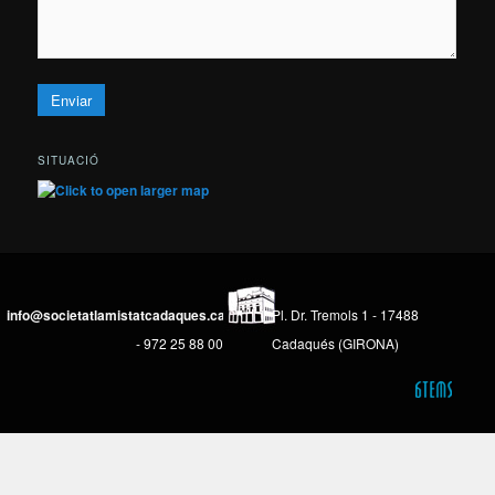
SITUACIÓ
info@societatlamistatcadaques.cat
Pl. Dr. Tremols 1 - 17488
- 972 25 88 00
Cadaqués (GIRONA)