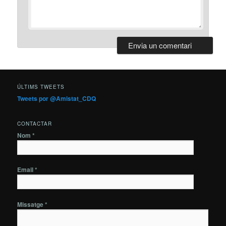
ÚLTIMS TWEETS
Tweets por @Amistat_CDQ
CONTACTAR
Nom *
Email *
Missatge *