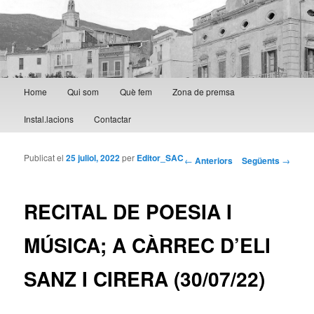
Menú principal
Home
Qui som
Què fem
Zona de premsa
Aneu al contingut principal
Aneu al contingut secundari
Instal.lacions
Contactar
Publicat el
25 juliol, 2022
per
Editor_SAC
Navegació per les
←
Anteriors
Següents
→
entrades
RECITAL DE POESIA I
MÚSICA; A CÀRREC D’ELI
SANZ I CIRERA (30/07/22)