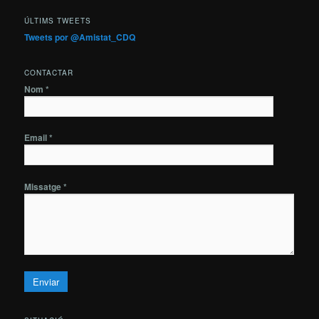
ÚLTIMS TWEETS
Tweets por @Amistat_CDQ
CONTACTAR
Nom *
Email *
Missatge *