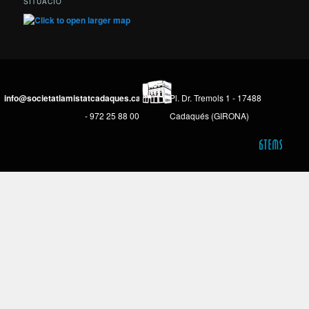
SITUACIÓ
info@societatlamistatcadaques.cat
Pl. Dr. Tremols 1 - 17488
- 972 25 88 00
Cadaqués (GIRONA)