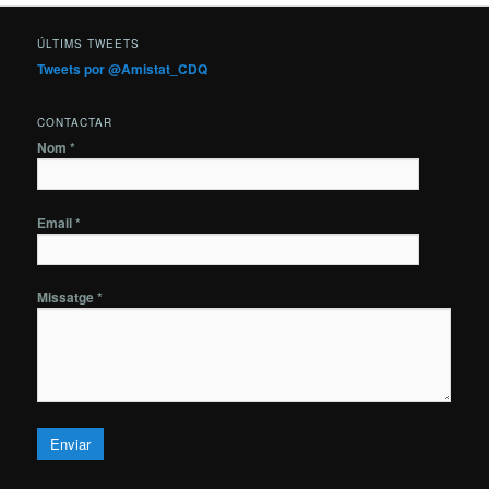
ÚLTIMS TWEETS
Tweets por @Amistat_CDQ
CONTACTAR
Nom *
Email *
Missatge *