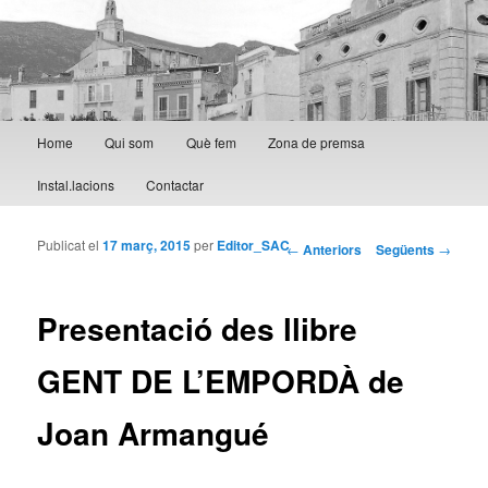
Menú principal
Home
Qui som
Què fem
Zona de premsa
Aneu al contingut principal
Aneu al contingut secundari
Instal.lacions
Contactar
Publicat el
17 març, 2015
per
Editor_SAC
Navegació per les
←
Anteriors
Següents
→
entrades
Presentació des llibre
GENT DE L’EMPORDÀ de
Joan Armangué