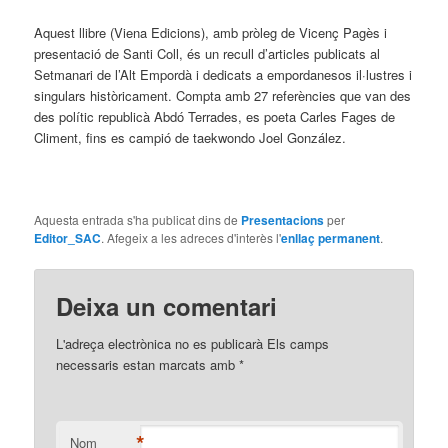
Aquest llibre (Viena Edicions), amb pròleg de Vicenç Pagès i
presentació de Santi Coll, és un recull d’articles publicats al
Setmanari de l’Alt Empordà i dedicats a empordanesos il·lustres i
singulars històricament. Compta amb 27 referències que van des
des polític republicà Abdó Terrades, es poeta Carles Fages de
Climent, fins es campió de taekwondo Joel González.
Aquesta entrada s'ha publicat dins de
Presentacions
per
Editor_SAC
. Afegeix a les adreces d'interès l'
enllaç permanent
.
Deixa un comentari
L'adreça electrònica no es publicarà Els camps
necessaris estan marcats amb
*
*
Nom