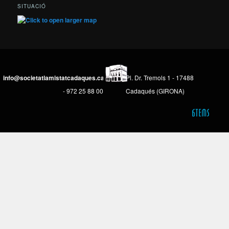
SITUACIÓ
info@societatlamistatcadaques.cat
Pl. Dr. Tremols 1 - 17488
- 972 25 88 00
Cadaqués (GIRONA)