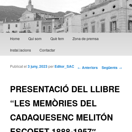
Menú principal
Home
Qui som
Què fem
Zona de premsa
Aneu al contingut principal
Aneu al contingut secundari
Instal.lacions
Contactar
Publicat el
3 juny, 2023
per
Editor_SAC
Navegació per les
←
Anteriors
Següents
→
entrades
PRESENTACIÓ DEL LLIBRE
“LES MEMÒRIES DEL
CADAQUESENC MELITÓN
ESCOFET 1888-1957″