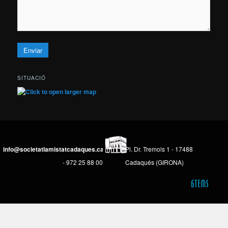
SITUACIÓ
info@societatlamistatcadaques.cat
Pl. Dr. Tremols 1 - 17488
- 972 25 88 00
Cadaqués (GIRONA)