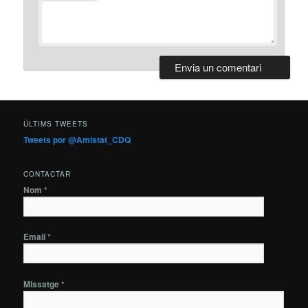
ÚLTIMS TWEETS
Tweets por @Amistat_CDQ
CONTACTAR
Nom *
Email *
Missatge *