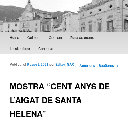
Menú principal
Home
Qui som
Què fem
Zona de premsa
Aneu al contingut principal
Aneu al contingut secundari
Instal.lacions
Contactar
Publicat el
6 agost, 2021
per
Editor_SAC
Navegació per les
←
Anteriors
Següents
→
entrades
MOSTRA “CENT ANYS DE
L’AIGAT DE SANTA
HELENA”