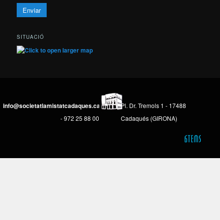
SITUACIÓ
info@societatlamistatcadaques.cat
Pl. Dr. Tremols 1 - 17488
- 972 25 88 00
Cadaqués (GIRONA)