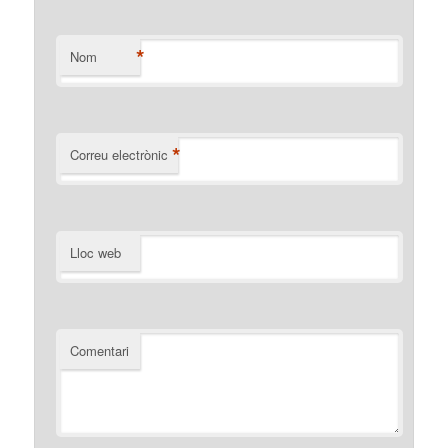
*
Nom
*
Correu electrònic
Lloc web
Comentari