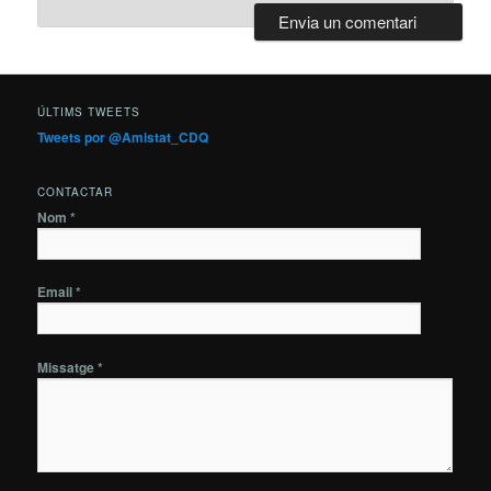
ÚLTIMS TWEETS
Tweets por @Amistat_CDQ
CONTACTAR
Nom *
Email *
Missatge *