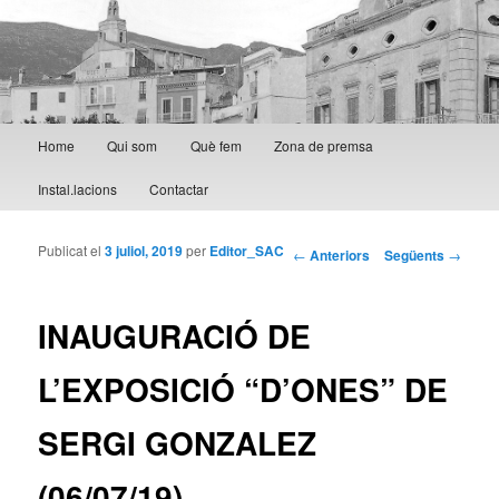
Menú principal
Home
Qui som
Què fem
Zona de premsa
Aneu al contingut principal
Aneu al contingut secundari
Instal.lacions
Contactar
Publicat el
3 juliol, 2019
per
Editor_SAC
Navegació per les
←
Anteriors
Següents
→
entrades
INAUGURACIÓ DE
L’EXPOSICIÓ “D’ONES” DE
SERGI GONZALEZ
(06/07/19)