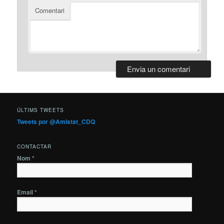
Comentari
ÚLTIMS TWEETS
Tweets por @Amistat_CDQ
CONTACTAR
Nom *
Email *