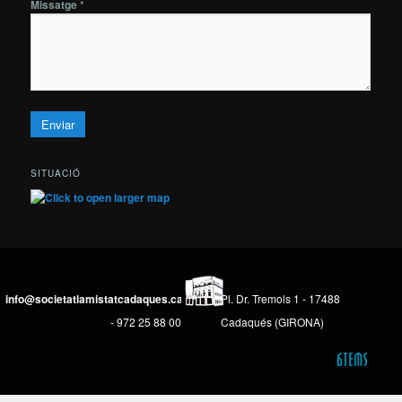
Missatge *
SITUACIÓ
info@societatlamistatcadaques.cat
Pl. Dr. Tremols 1 - 17488
- 972 25 88 00
Cadaqués (GIRONA)