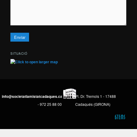
SITUACIÓ
info@societatlamistatcadaques.cat
Pl. Dr. Tremols 1 - 17488
- 972 25 88 00
Cadaqués (GIRONA)