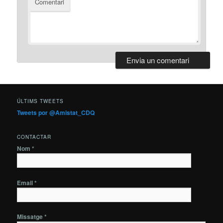
Comentari
ÚLTIMS TWEETS
Tweets por @Amistat_CDQ
CONTACTAR
Nom *
Email *
Missatge *