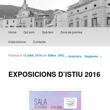
Menú principal
Home
Qui som
Què fem
Zona de premsa
Aneu al contingut principal
Aneu al contingut secundari
Instal.lacions
Contactar
Publicat el
12 juliol, 2016
per
Editor_SAC
Navegació per les
←
Anteriors
Següents
→
entrades
EXPOSICIONS D’ISTIU 2016