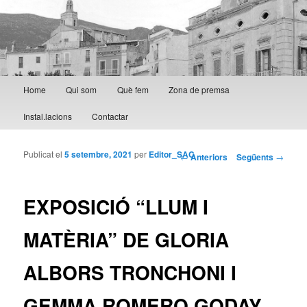
Menú principal
Home
Qui som
Què fem
Zona de premsa
Aneu al contingut principal
Aneu al contingut secundari
Instal.lacions
Contactar
Publicat el
5 setembre, 2021
per
Editor_SAC
Navegació per les
←
Anteriors
Següents
→
entrades
EXPOSICIÓ “LLUM I
MATÈRIA” DE GLORIA
ALBORS TRONCHONI I
GEMMA ROMERO GODAY