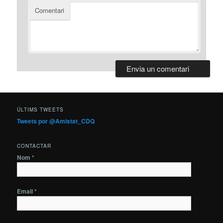
Comentari
ÚLTIMS TWEETS
Tweets por @Amistat_CDQ
CONTACTAR
Nom *
Email *