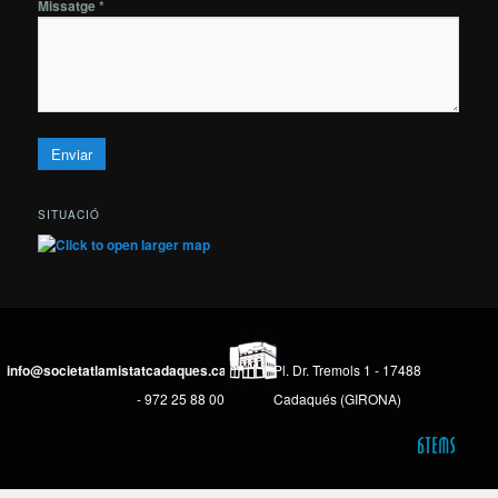
Missatge *
SITUACIÓ
info@societatlamistatcadaques.cat
Pl. Dr. Tremols 1 - 17488
- 972 25 88 00
Cadaqués (GIRONA)