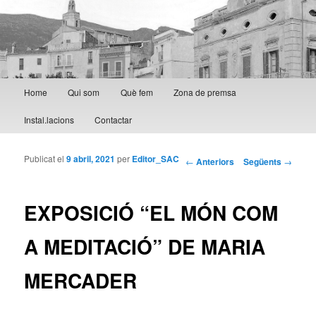
Menú principal
Home
Qui som
Què fem
Zona de premsa
Aneu al contingut principal
Aneu al contingut secundari
Instal.lacions
Contactar
Publicat el
9 abril, 2021
per
Editor_SAC
Navegació per les
←
Anteriors
Següents
→
entrades
EXPOSICIÓ “EL MÓN COM
A MEDITACIÓ” DE MARIA
MERCADER