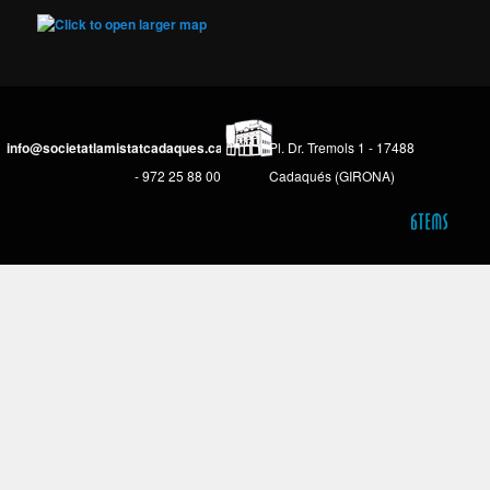
info@societatlamistatcadaques.cat
Pl. Dr. Tremols 1 - 17488
- 972 25 88 00
Cadaqués (GIRONA)