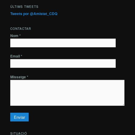
ÚLTIMS TWEETS
Tweets por @Amistat_CDQ
CONTACTAR
Nom *
Email *
Missatge *
SITUACIÓ