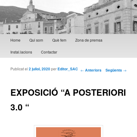
Menú principal
Home
Qui som
Què fem
Zona de premsa
Aneu al contingut principal
Aneu al contingut secundari
Instal.lacions
Contactar
Publicat el
2 juliol, 2020
per
Editor_SAC
Navegació per les
←
Anteriors
Següents
→
entrades
EXPOSICIÓ “A POSTERIORI
3.0 “