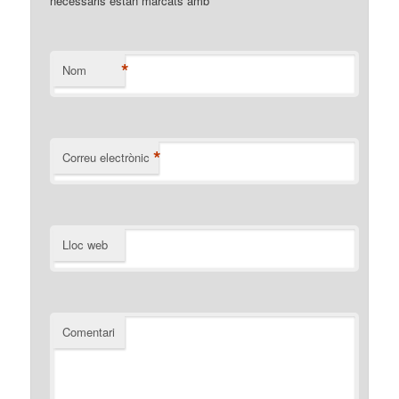
necessaris estan marcats amb
*
*
Nom
*
Correu electrònic
Lloc web
Comentari