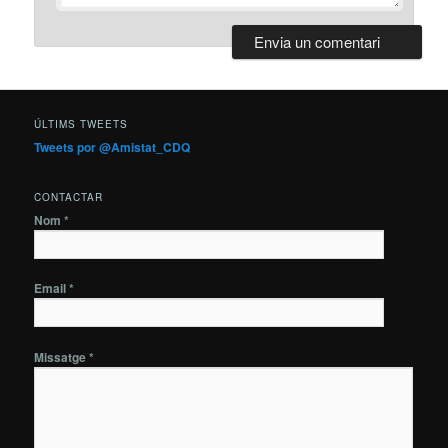
ÚLTIMS TWEETS
Tweets por @Amistat_CDQ
CONTACTAR
Nom *
Email *
Missatge *