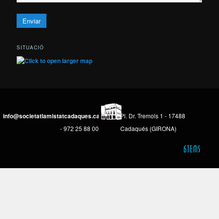
SITUACIÓ
info@societatlamistatcadaques.cat
Pl. Dr. Tremols 1 - 17488
- 972 25 88 00
Cadaqués (GIRONA)