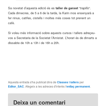
Sa novetat d’aquesta edició és es
taller de ganxet
“
trapillo
“.
Cada dimecres, de 5 a 6 de la tarda, la Karin mos ensenyarà a
fer ninus, catifes, cistells i moltes més coses tot prenent un
cafè.
Si voleu més informació sobre aquests cursos i tallers adreçeu-
vos a Secretaria de la Societat l’Amistat. L’horari és de dimarts a
dissabte de 10h a 13h i de 16h a 20h.
Aquesta entrada s'ha publicat dins de
Classes i tallers
per
Editor_SAC
. Afegeix a les adreces d'interès l'
enllaç permanent
.
Deixa un comentari