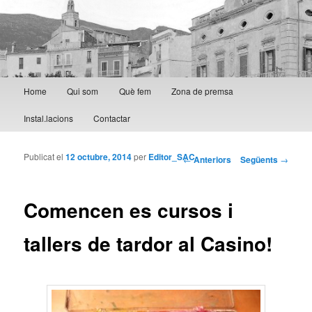
Menú principal
Home
Qui som
Què fem
Zona de premsa
Aneu al contingut principal
Aneu al contingut secundari
Instal.lacions
Contactar
Publicat el
12 octubre, 2014
per
Editor_SAC
Navegació per les
←
Anteriors
Següents
→
entrades
Comencen es cursos i
tallers de tardor al Casino!