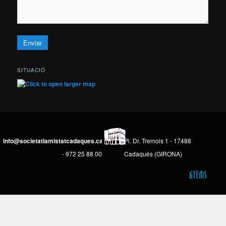
SITUACIÓ
info@societatlamistatcadaques.cat
Pl. Dr. Tremols 1 - 17488
- 972 25 88 00
Cadaqués (GIRONA)