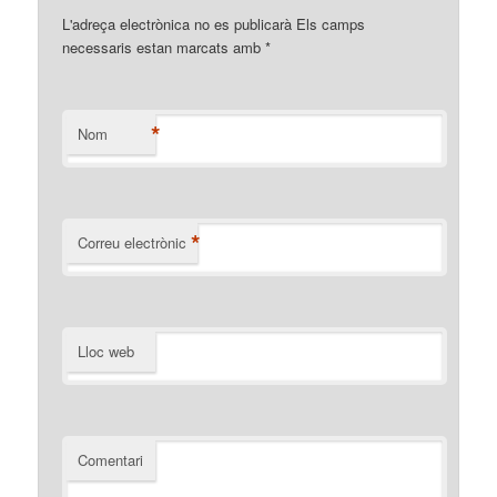
L'adreça electrònica no es publicarà Els camps
necessaris estan marcats amb
*
*
Nom
*
Correu electrònic
Lloc web
Comentari