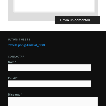
ÚLTIMS TWEETS
Tweets por @Amistat_CDQ
CONTACTAR
Nom *
Email *
Missatge *