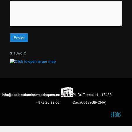
SITUACIÓ
info@societatlamistatcadaques.cat
Pl. Dr. Tremols 1 - 17488
- 972 25 88 00
Cadaqués (GIRONA)