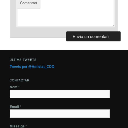
Comentari
ÚLTIMS TWEETS
Tweets por @Amistat_CDQ
CONTACTAR
Nom *
Email *
Missatge *