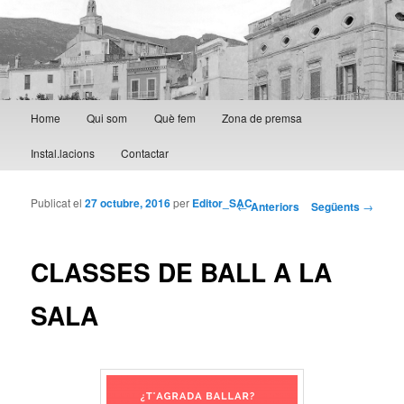
Menú principal
Home
Qui som
Què fem
Zona de premsa
Aneu al contingut principal
Aneu al contingut secundari
Instal.lacions
Contactar
Publicat el
27 octubre, 2016
per
Editor_SAC
Navegació per les
←
Anteriors
Següents
→
entrades
CLASSES DE BALL A LA
SALA